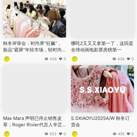
秋冬评审会：时尚界“狂飙”，
哪吒2又又又拿第一了，这回是
新品“霸屏”年轻市场，轻时尚
全球动画电影票房榜第一
引领潮流新风暴
436
0
438
0
Max Mara 声明已停止销售皮
S.SXIAOYU2025A/W 秋冬订
草；Roger Rivier代言人辛芷
货会
蕾演绎2024秋冬大片
533
0
455
0