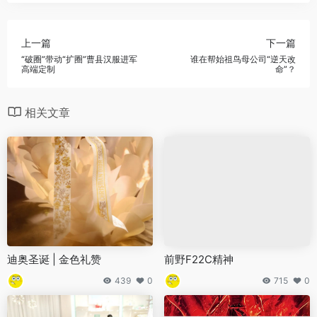
上一篇
下一篇
“破圈”带动“扩圈”曹县汉服进军
谁在帮始祖鸟母公司“逆天改
高端定制
命”？
相关文章
迪奥圣诞 | 金色礼赞
前野F22C精神
439
0
715
0