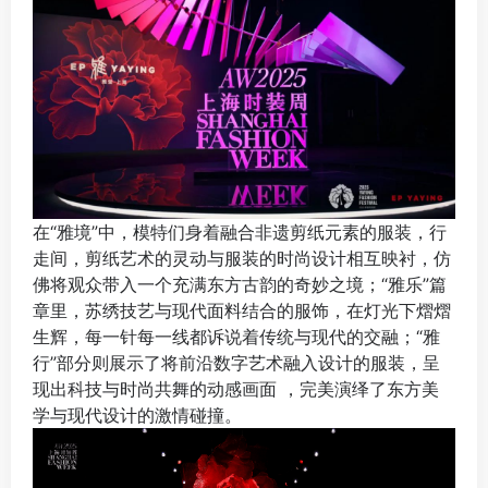
在“雅境”中，模特们身着融合非遗剪纸元素的服装，行
走间，剪纸艺术的灵动与服装的时尚设计相互映衬，仿
佛将观众带入一个充满东方古韵的奇妙之境；“雅乐”篇
章里，苏绣技艺与现代面料结合的服饰，在灯光下熠熠
生辉，每一针每一线都诉说着传统与现代的交融；“雅
行”部分则展示了将前沿数字艺术融入设计的服装，呈
现出科技与时尚共舞的动感画面 ，完美演绎了东方美
学与现代设计的激情碰撞。