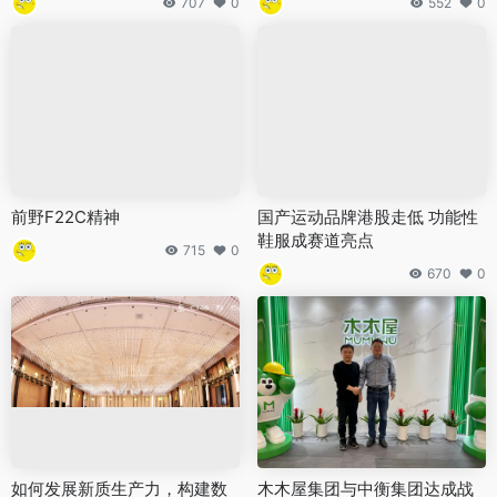
707
0
552
0
前野F22C精神
国产运动品牌港股走低 功能性
鞋服成赛道亮点
715
0
670
0
如何发展新质生产力，构建数
木木屋集团与中衡集团达成战