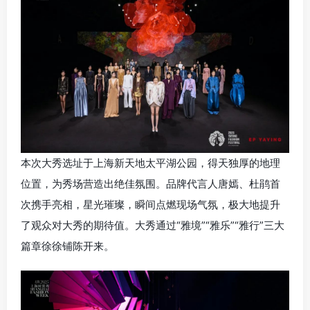
本次大秀选址于上海新天地太平湖公园，得天独厚的地理
位置，为秀场营造出绝佳氛围。品牌代言人唐嫣、杜鹃首
次携手亮相，星光璀璨，瞬间点燃现场气氛，极大地提升
了观众对大秀的期待值。大秀通过“雅境”“雅乐”“雅行”三大
篇章徐徐铺陈开来。