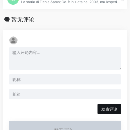
La storia di Elenia &amp; Co. è iniziata nel 2003, ma l’esperienza della sua fondatrice e direttore creativo Elenia Vici affonda le sue radici nel distretto romagnolo dello swimwear. Si può infatti dire che Elenia sia cresciuta fra i costumi da bagno, nell’azienda
暂无评论
发表评论