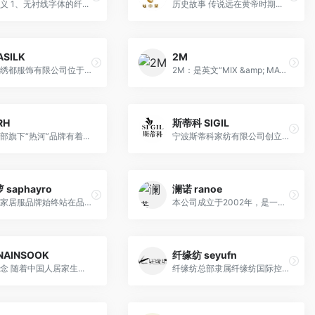
含义 1、无衬线字体的纤...
历史故事 传说远在黄帝时期...
SILK
2M
台州市绣都服饰有限公司位于中国***刺绣基地---浙江台州，于1989年成立，有着3200多平方米生产车间，年产量为30万件(套)。
2M：是英文“MIX &amp; MATCH”的字头“M”所组成，强调不同系列、不同款式的自由搭配，适合有一定艺术修养，追求自我风格，追求简单、本色、舒适的穿着文化的消费者。
RH
斯蒂科 SIGIL
部旗下“热河”品牌有着...
宁波斯蒂科家纺有限公司创立于1997年，是集服装设计、生产及海内外市场分销于一体的综合性企业。 公司于2007年成立SIGIL国际品牌分公司，聘请西班牙、英国等几位出色的设计师组建了一支具有国际高端水准的设计团队及专业样板制作部门，准确把握国际家居服的流行趋势，灵活融合国内市场需求，凝汇成个性时尚、性感浪漫的品牌浴衣——SIGIL系列。
 saphayro
澜诺 ranoe
莎菲萝家居服品牌始终站在品质的最前沿，它定位于时尚与风情，针对于国内25岁~45岁的有相当购买力的群体。根据人体肌肤健康需要，常年与欧美各国世界面料供应商携手，以高贵、卓越的品质，超前的意大利设计风格，缔造全球时尚风情家居服。
本公司成立于2002年，是一家专注于休闲、桑拿浴衣的设计、研发、生产、贸易的专业化企业，年生产能力逾150万套，公司自主研发、定织面料，具备了棉产品本身的舒适
NAINSOOK
纤缘纺 seyufn
念 随着中国人居家生...
纤缘纺总部隶属纤缘纺国际控股集团有限公司，是一家集产品研发、设计、生产、销售、招商于一体的综合型纺织品企业。