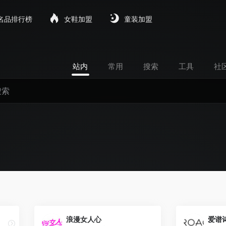
名品排行榜
女鞋加盟
童装加盟
站内
常用
搜索
工具
社
浪漫女人心
爱谱