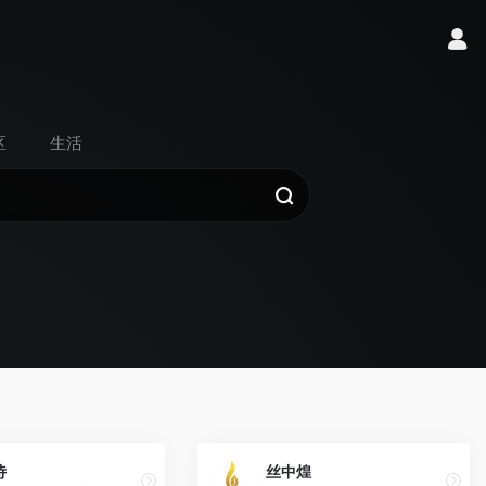
区
生活
诗
丝中煌