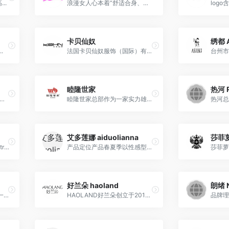
..
浪漫女人心本着“舒适合身、新...
logo
卡贝仙奴
绣都 A
.
法国卡贝仙奴服饰（国际）有限公司中国生产基地卡贝仙奴总部创建于一九九六年,是一家集织布,生产、销售“卡贝仙奴 ”品牌家居睡衣和休闲服饰为一体的大型服装企业。
睦隆世家
热河 
扉”为品牌释义，将传统丝绸文化作为裁体和符号，结合现代家居“自然、愉悦、简约、舒畅”的品质生活，根据“自然、自由、真丝、真品”的设计理念，传播并延续了丝绸高雅的气质、飘逸的神韵、富丽的色彩、独特的魅力，充分演绎了家居和谐生活的温馨与韵味，更体现了穿着者时尚与知性的气质以及优雅与性感的品味。
睦隆世家总部作为一家实力雄厚的服饰企业，旗下共有三个品牌：“睦隆” 、“睦隆世家” 以及“雅宝路”。经过多年的发展，睦隆旗下品牌在市场上迅速拓展，产品深受欢迎，已通过ISO9001国际质量体系认证，并被评为“广东省***商标”。
热河总
艾多莲娜 aiduolianna
莎菲萝
“色度”源于其挪威泊来名seetrue,英文的谐音，这一品牌名具有高度的人文气质，具有深度的哲学观察和理性思考。品牌并称国际的先进理念，在进入中国以来，广泛吸收当地文化的精髓，把品牌的中文名称定为“色度”这一名称具有深厚的东方文化底蕴，这表明色度倡导的是一种男士原生态生活家的精神主张。
产品定位产品春夏季以性感型吊裙为核心，秋冬季以时尚丝质棉保暖型为核心。产品的外观产品的色彩和外型设计将在很大程度上影响产品的销售，作为消费者接触产品的***印象的色彩尤为重要，艾多莲娜的产品色彩处理以素雅为主调，同时配搭少量比较吸引消费者注意力的靓丽色彩，以求给消费者雅致的感受并不失吸引力。
好兰朵 haoland
朗绪 
HANSI是汉斯国际集团旗下一个迅速扩张的实力核心家居服饰品牌，家居与休闲***融合，是汉斯(HANSI)散发无穷魅力的源泉。
HAOLAND好兰朵创立于2012年，是一家集研发、设计、生产、营销、物流、连锁专卖于一体的“全品类家居集合店”品牌。
品牌理