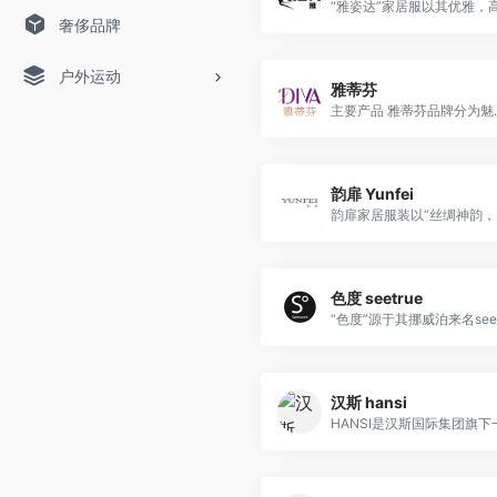
“雅姿达”家居服以其优雅，高.
奢侈品牌
户外运动
雅蒂芬
主要产品 雅蒂芬品牌分为魅..
韵扉 Yunfei
韵扉家居服装以“丝绸神韵，沁人心
色度 seetrue
汉斯 hansi