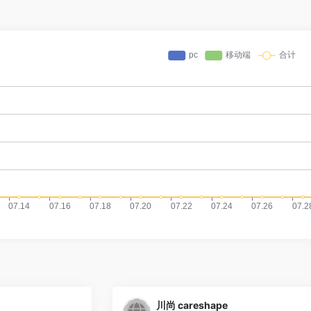
川尚 careshape