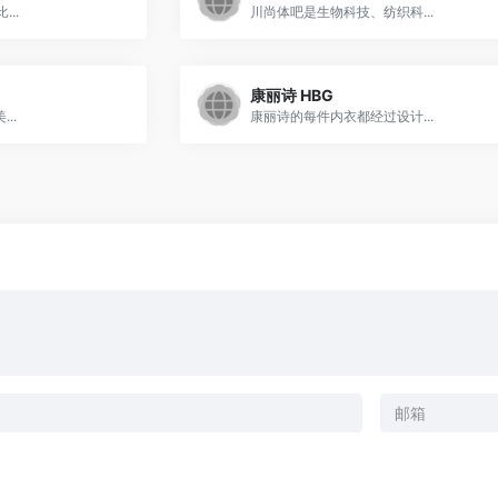
..
川尚体吧是生物科技、纺织科...
康丽诗 HBG
..
康丽诗的每件内衣都经过设计...