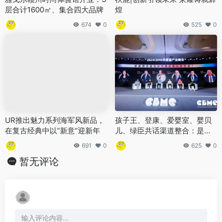
层合计1600㎡、集合四大品牌
煌
674
0
525
0
UR推出魅力系列海军风新品，
孩子王、登康、爱婴室、婴贝
在复古经典中以“新意”迎新年
儿、绿臣共话渠道整合：是无
计可施还是大势所趋？
691
0
625
0
暂无评论