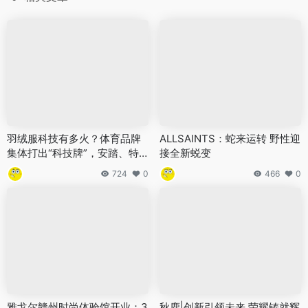
羽绒服科技有多火？体育品牌
ALLSAINTS：蛇来运转 野性迎
集体打出“科技牌”，安踏、特
接全新蜕变
步、361°、斐乐、迪桑特……
724
0
466
0
雅戈尔赣州时尚体验馆开业：3
秋鹿|创新引领未来 荣耀铸就辉