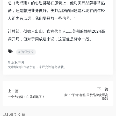
总（周成建）的心思都是在服装上，他对美邦品牌非常热
爱，还是想把业务做好。美邦品牌的问题是和现在的年轻
人距离有点远，我们要释放一些信号。”
迁总部、创始人出山、官宣代言人……美邦服饰的2024高
调开局，但对于周成建来说，这更像是背水一战。
# 资讯快报
©
版权声明
文章版权归作者所有，未经允许请勿转载。
下一篇
上一篇
撕下“平替”标签 国货品牌竞逐高
一个大趋势：白牌崛起了！
端路
相关文章