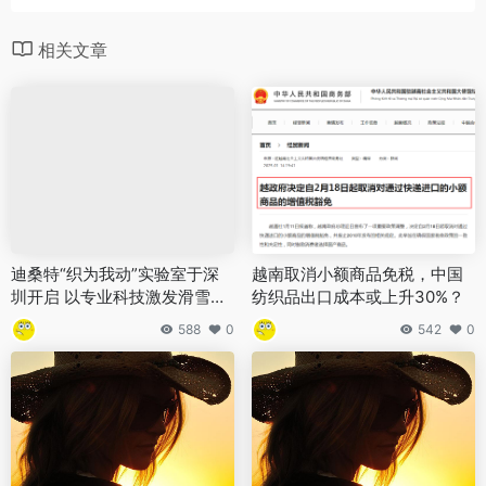
相关文章
迪桑特“织为我动”实验室于深
越南取消小额商品免税，中国
圳开启 以专业科技激发滑雪者
纺织品出口成本或上升30%？
潜能
588
0
542
0