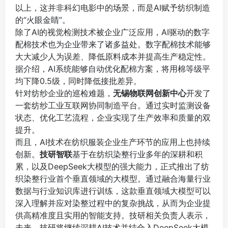
以上，这并非科幻电影中的场景，而是AI赋予纺织制造
的“火眼金睛”。
除了AI的视觉检测技术被企业广泛应用，AI驱动的数字
配棉技术也为企业带来了诸多益处。数字配棉技术能够
大大减少人为误差、降低原料成本并提高生产稳定性。
据介绍，AI系统能够自动优化配棉方案，将用棉等级平
均下降0.5级，同时降低接批差异。
针对纺纱企业的巡检难题，
无锡物
联网创新中心
开发了
一套纺纱工业互联网协同制造平台。通过实时监测设备
状态、优化工艺流程，企业实现了生产效率和质量的双
提升。
而且，AI技术在纺织服装企业生产环节的应用上也持续
创新。
技研智联
基于在纺织染整行业多年的深耕和积
累，以及DeepSeek大模型的强大能力，正式推出了纺
织染整行业首个垂直领域的大模型。通过融合海量行业
数据与行业知识库进行训练，这款垂直领域大模型可以
深入理解并应对染整过程中的复杂挑战，从而为企业提
供高精准度且实用的智能支持。技研相关负责人表示，
未来，技研将继续深耕AI技术并结合入DeepSeek大模