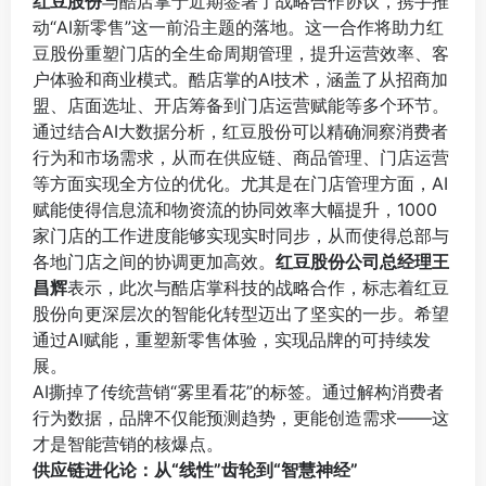
红豆股份
与酷店掌于近期签署了战略合作协议，携手推
动“AI新零售”这一前沿主题的落地。这一合作将助力红
豆股份重塑门店的全生命周期管理，提升运营效率、客
户体验和商业模式。酷店掌的AI技术，涵盖了从招商加
盟、店面选址、开店筹备到门店运营赋能等多个环节。
通过结合AI大数据分析，红豆股份可以精确洞察消费者
行为和市场需求，从而在供应链、商品管理、门店运营
等方面实现全方位的优化。尤其是在门店管理方面，AI
赋能使得信息流和物资流的协同效率大幅提升，1000
家门店的工作进度能够实现实时同步，从而使得总部与
各地门店之间的协调更加高效。
红豆股份公司总经理王
昌辉
表示，此次与酷店掌科技的战略合作，标志着红豆
股份向更深层次的智能化转型迈出了坚实的一步。希望
通过AI赋能，重塑新零售体验，实现品牌的可持续发
展。
AI撕掉了传统营销“雾里看花”的标签。通过解构消费者
行为数据，品牌不仅能预测趋势，更能创造需求——这
才是智能营销的核爆点。
供应链进化论：从“线性”齿轮到“智慧神经”