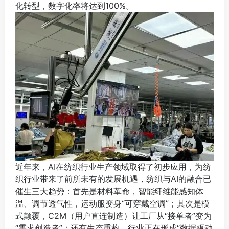
化转型，数字化率将达到100%。
近年来，AI在纺织行业生产领域取得了初步应用，为纺
织行业带来了前所未有的发展机遇，纺织与AI的融合已
催生三大趋势：首先是材料革命，智能纤维能感知体
温、调节透气性，运动服变身“可穿戴空调”；其次是模
式颠覆，C2M（用户直连制造）让工厂从“接单者”变为
“需求创造者”；还有生态重构，行业正在形成“数据驱动