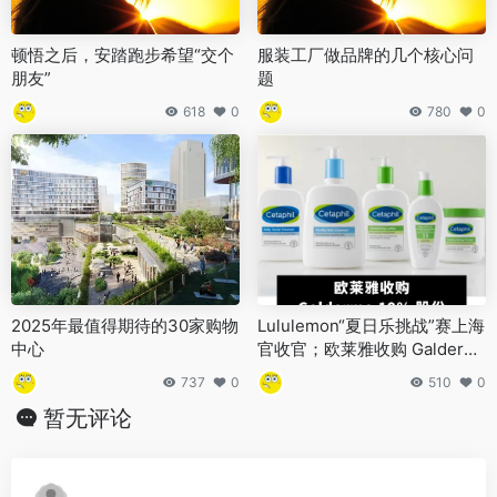
顿悟之后，安踏跑步希望“交个
服装工厂做品牌的几个核心问
朋友”
题
618
0
780
0
2025年最值得期待的30家购物
Lululemon“夏日乐挑战”赛上海
中心
官收官；欧莱雅收购 Galderm
a 股份
737
0
510
0
暂无评论