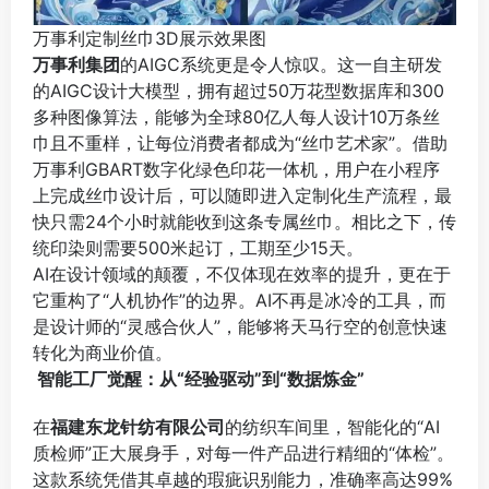
万事利定制丝巾3D展示效果图
万事利集团
的AIGC系统更是令人惊叹。这一自主研发
的AIGC设计大模型，拥有超过50万花型数据库和300
多种图像算法，能够为全球80亿人每人设计10万条丝
巾且不重样，让每位消费者都成为“丝巾艺术家”。借助
万事利GBART数字化绿色印花一体机，用户在小程序
上完成丝巾设计后，可以随即进入定制化生产流程，最
快只需24个小时就能收到这条专属丝巾。相比之下，传
统印染则需要500米起订，工期至少15天。
AI在设计领域的颠覆，不仅体现在效率的提升，更在于
它重构了“人机协作”的边界。AI不再是冰冷的工具，而
是设计师的“灵感合伙人”，能够将天马行空的创意快速
转化为商业价值。
智能工厂觉醒：从“经验驱动”到“数据炼金”
在
福建东龙针纺有限公司
的纺织车间里，智能化的“AI
质检师”正大展身手，对每一件产品进行精细的“体检”。
这款系统凭借其卓越的瑕疵识别能力，准确率高达99%