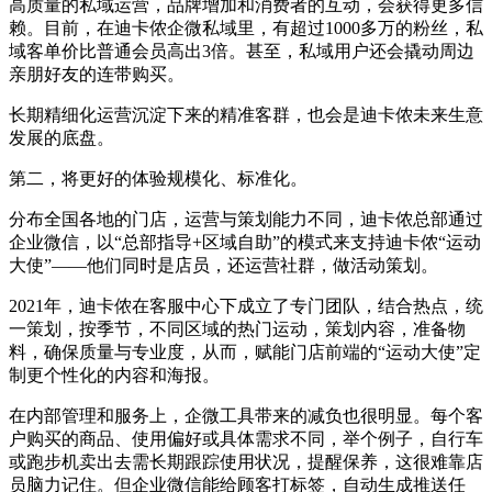
高质量的私域运营，品牌增加和消费者的互动，会获得更多信
赖。目前，在迪卡侬企微私域里，有超过1000多万的粉丝，私
域客单价比普通会员高出3倍。甚至，私域用户还会撬动周边
亲朋好友的连带购买。
长期精细化运营沉淀下来的精准客群，也会是迪卡侬未来生意
发展的底盘。
第二，将更好的体验规模化、标准化。
分布全国各地的门店，运营与策划能力不同，迪卡侬总部通过
企业微信，以“总部指导+区域自助”的模式来支持迪卡侬“运动
大使”——他们同时是店员，还运营社群，做活动策划。
2021年，迪卡侬在客服中心下成立了专门团队，结合热点，统
一策划，按季节，不同区域的热门运动，策划内容，准备物
料，确保质量与专业度，从而，赋能门店前端的“运动大使”定
制更个性化的内容和海报。
在内部管理和服务上，企微工具带来的减负也很明显。每个客
户购买的商品、使用偏好或具体需求不同，举个例子，自行车
或跑步机卖出去需长期跟踪使用状况，提醒保养，这很难靠店
员脑力记住。但企业微信能给顾客打标签，自动生成推送任