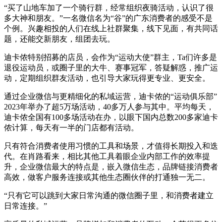
“买了山地车加了一个骑行群，经常组织夜骑活动，认识了很
多大神和朋友。”一名微信名为“谷”的广东消费者的感受不是
个例。兴趣相投的人们在线上社群聚集，线下见面，有共同话
题，还能交新朋友，组团去玩。
迪卡侬特别招募的店员，会作为“运动大使”群主，Ta们许多是
退役运动员，或圈子里的大牛、赛事冠军，答疑解惑，推广运
动，定期组织群友活动，也引导大家玩得更专业、更安全。
通过企业微信与更精细化的私域运营，迪卡侬的“运动俱乐部”
2023年举办了超5万场活动，40多万人参与其中。平均每天，
迪卡侬全国有100多场活动在办，以眼下国内总数200多家迪卡
侬计算，每天有一半的门店都有活动。
只有符合消费者使用习惯的工具和场景，才值得长期投入和迭
代。在肖路看来，相比其他工具着眼企业内部工作的效率提
升，企业微信最大的特点是，嵌入微信生态，品牌链接消费者
高效，做客户服务连接或其他生态圈伙伴的打通独一无二。
“只有它可以跳到大家日常沟通的微信圈子里，和消费者建立
日常连接。”