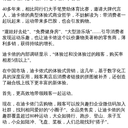
40多年来，相比同行们大手笔赞助体育比赛，邀请大牌代言
人，迪卡侬的典型体验式商业哲学，不妨解读为：带消费者一
起玩起来，运动带来多巴胺，也会引发购物。
“遛娃好去处”、“免费健身房”、“大型游乐场”……引导消费者
发现运动乐趣，也让迪卡侬这个以价廉物美著称的零售商，薄
利多销，获得持续的增长。
迪卡侬的内部调研显示，“体验过和没体验过的顾客，购买率
相差5倍以上”。
在中国市场，迪卡侬式的体验式营销，这几年，基于数字化工
具的深度应用，顾客离店后消费者链接的拼图被补齐，还创造
了融合线上线下更丰富的新体验。
首先，更高效地带领顾客一起运动。
现在，在迪卡侬门店购物，顾客可以按兴趣扫企业微信码加入
社群，找到相同爱好的“小圈子”。全品类售卖，让迪卡侬的兴
趣群覆盖超过80种运动，大众如骑行、跑步、登山、亲子互
动，小众如陆冲、飞盘、桨板，人们总能找到“搭子”。