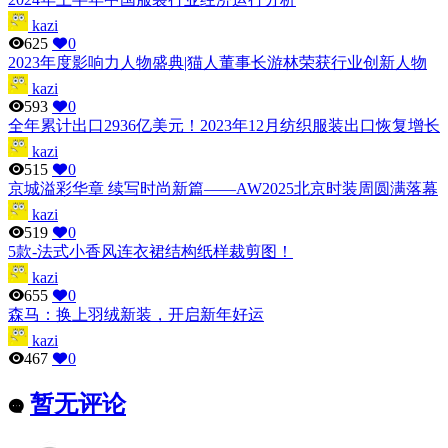
kazi
625
0
2023年度影响力人物盛典|猫人董事长游林荣获行业创新人物
kazi
593
0
全年累计出口2936亿美元！2023年12月纺织服装出口恢复增长
kazi
515
0
京城溢彩华章 续写时尚新篇——AW2025北京时装周圆满落幕
kazi
519
0
5款-法式小香风连衣裙结构纸样裁剪图！
kazi
655
0
森马：换上羽绒新装，开启新年好运
kazi
467
0
暂无评论