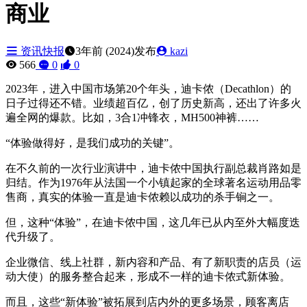
商业
资讯快报
3年前 (2024)发布
kazi
566
0
0
2023年，进入中国市场第20个年头，迪卡侬（Decathlon）的
日子过得还不错。业绩超百亿，创了历史新高，还出了许多火
遍全网的爆款。比如，3合1冲锋衣，MH500神裤……
“体验做得好，是我们成功的关键”。
在不久前的一次行业演讲中，迪卡侬中国执行副总裁肖路如是
归结。作为1976年从法国一个小镇起家的全球著名运动用品零
售商，真实的体验一直是迪卡侬赖以成功的杀手锏之一。
但，这种“体验”，在迪卡侬中国，这几年已从内至外大幅度迭
代升级了。
企业微信、线上社群，新内容和产品、有了新职责的店员（运
动大使）的服务整合起来，形成不一样的迪卡侬式新体验。
而且，这些“新体验”被拓展到店内外的更多场景，顾客离店