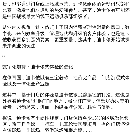
后，也能通过门店线上私域运营、迪卡侬组织的运动俱乐部和
比赛，激发他们对运动的热爱和参与。甚至，迪卡侬有可能还
是中国规模最大的线下运动俱乐部组织者。
从业内人视角，迪卡侬赶上了国内消费者理性消费的风口，数
字化带来的效率升级，管理迭代和升级的客户体验，也是迪卡
侬收获更多拥趸的要素。更重要是，这其中，迪卡侬开始试探
未来商业的玩法。
01
数字化加持：迪卡侬式体验的进化
在体育圈，迪卡侬以有三宝著称：性价比产品，门店沉浸式体
验以及一体化全产业链。
这其中，基于门店的体验是迪卡侬很另辟蹊径的打法。这也是
外界看迪卡侬很“抠门”的地方，极少打广告，但想尽办法带消
费者一起动起来，进而，构建品牌认知、粘性与复购。
据说，迪卡侬有个硬性规定，门店保留至少15%的区域做体验
区，除了乒乓球、自行车、儿童轮滑区等项目，有的门店还设
有篮球场、足球场、羽毛球场和攀岩墙……