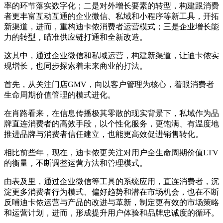
率的环节落实数字化；二是对外增长要素的转型，构建跟消费
者更丰富互动互通的企业微信、私域和小程序等新工具，开拓
新渠道，进而，重构迪卡侬消费者运营模式；三是企业增长能
力的转型，瞄准供应链打通和全新改造。
这其中，通过企业微信和私域运营，构建新渠道，让迪卡侬实
现增长，也同步探索着未来商业的打法。
首先，从关注门店GMV，向以客户管理为核心，着眼消费者
生命周期价值管理的模式进化。
在肖路看来，在信息传播极其零散的现实背景下，私域作为品
牌直连消费者的高效手段，以个性化服务，更饱满、有温度地
推进品牌与消费者信任建立，也能更高效促进销售转化。
相比前些年，现在，迪卡侬更关注对用户全生命周期价值LTV
的衡量，不断调整运营方法和管理模式。
由表及里，通过企业微信等工具的系统应用，直连消费者，沉
淀更多消费者行为模式、偏好趋势和潜在市场机会，也在不断
反哺迪卡侬运营与产品的改进与革新，制定更有效的市场策略
和运营计划，进而，形成提升用户体验和品牌忠诚度的循环。