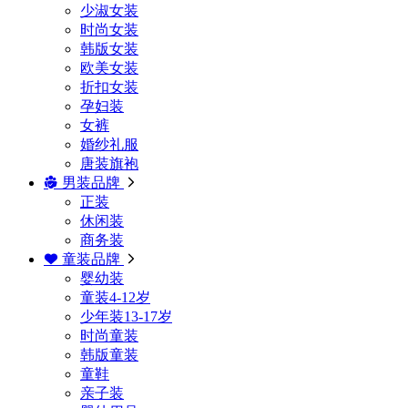
少淑女装
时尚女装
韩版女装
欧美女装
折扣女装
孕妇装
女裤
婚纱礼服
唐装旗袍
男装品牌
正装
休闲装
商务装
童装品牌
婴幼装
童装4-12岁
少年装13-17岁
时尚童装
韩版童装
童鞋
亲子装