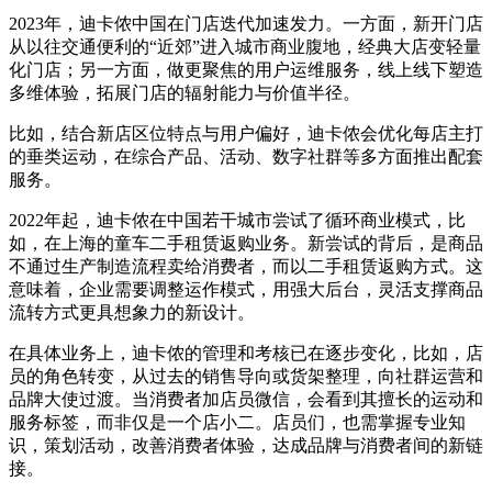
2023年，迪卡侬中国在门店迭代加速发力。一方面，新开门店
从以往交通便利的“近郊”进入城市商业腹地，经典大店变轻量
化门店；另一方面，做更聚焦的用户运维服务，线上线下塑造
多维体验，拓展门店的辐射能力与价值半径。
比如，结合新店区位特点与用户偏好，迪卡侬会优化每店主打
的垂类运动，在综合产品、活动、数字社群等多方面推出配套
服务。
2022年起，迪卡侬在中国若干城市尝试了循环商业模式，比
如，在上海的童车二手租赁返购业务。新尝试的背后，是商品
不通过生产制造流程卖给消费者，而以二手租赁返购方式。这
意味着，企业需要调整运作模式，用强大后台，灵活支撑商品
流转方式更具想象力的新设计。
在具体业务上，迪卡侬的管理和考核已在逐步变化，比如，店
员的角色转变，从过去的销售导向或货架整理，向社群运营和
品牌大使过渡。当消费者加店员微信，会看到其擅长的运动和
服务标签，而非仅是一个店小二。店员们，也需掌握专业知
识，策划活动，改善消费者体验，达成品牌与消费者间的新链
接。