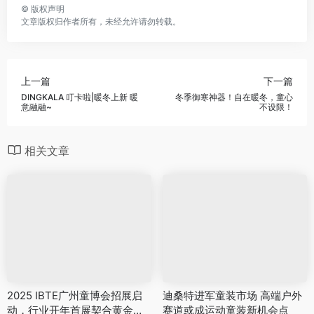
©
版权声明
文章版权归作者所有，未经允许请勿转载。
上一篇
下一篇
DINGKALA 叮卡啦|暖冬上新 暖
冬季御寒神器！自在暖冬，童心
意融融~
不设限！
相关文章
2025 IBTE广州童博会招展启
迪桑特进军童装市场 高端户外
动，行业开年首展契合黄金采
赛道或成运动童装新机会点