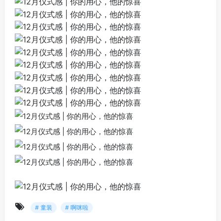
# 童装
# 啊咪啦