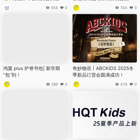
购季
554
0
744
0
鸿翼 plus 护脊书包| 新学期
奇妙物语丨ABCKIDS 2025冬
“包”到！
季新品订货会圆满成功！
289
0
476
0