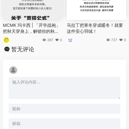
MCMK 玛卡西 | 「开学战袍」
马拉丁把寒冬穿成暖冬！就要
把秋天穿身上，解锁你的秋日
这件安心羽绒！
衣橱
287
0
727
0
暂无评论