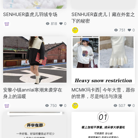
SENHUER森虎儿羽绒专场
SENHUER森虎儿丨藏在外套之
下的秘密
818
0
751
0
安黎小镇annlai寒潮来袭穿在
MCMK玛卡西| 今年大雪，愿你
身上的温暖
的世界，尽是纯洁与浪漫
750
0
507
0