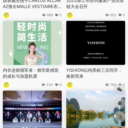
路易威登携手CARLOS ALCAR
2023潜江市纺织服装产业供应
AZ推出MALLE VESTIAIRE衣
链大会召开
帽箱
669
0
653
0
内衣连锁领军者：都市新感觉
YISHION以纯黑标三店同开，
的成长与加盟机遇
焕新而来
335
0
793
0