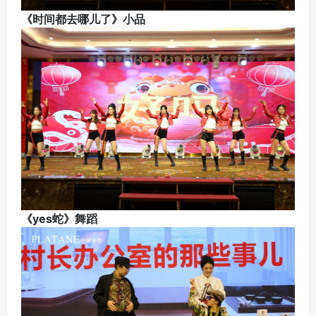
《时间都去哪儿了》小品
《yes蛇》舞蹈