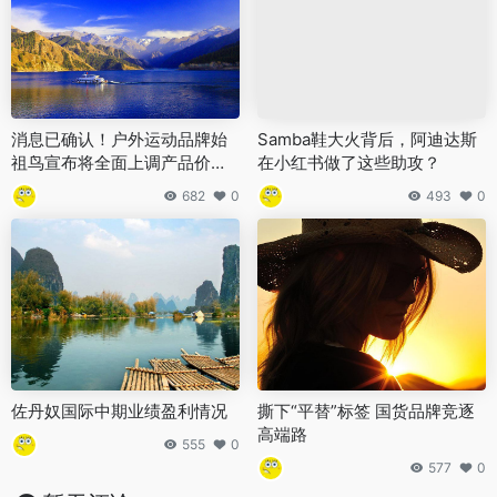
消息已确认！户外运动品牌始
Samba鞋大火背后，阿迪达斯
祖鸟宣布将全面上调产品价
在小红书做了这些助攻？
格！
682
0
493
0
佐丹奴国际中期业绩盈利情况
撕下“平替”标签 国货品牌竞逐
高端路
555
0
577
0