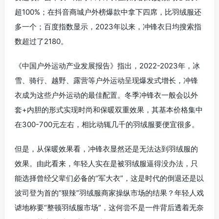
超100%；在抖音商城户外榜爆款中拿下四席，比羽绒服还
多一个；百度指数显示，2023年以来，冲锋衣日均搜索指
数超过了2180。
《中国户外运动产业发展报告》指出，2022-2023年，冰
雪、骑行、越野、露营等户外运动呈现爆发式增长，冲锋
衣成为这些户外运动的最佳配置。冬季冲锋衣一般会以外
套+内胆的形式实现时尚和保暖双重效果，其基本价格集中
在300-700元左右，相比动辄几千的羽绒服要便宜很多。
但是，从保暖效果看，冲锋衣显然还是无法达到羽绒服的
效果。由此看来，年轻人实在是被羽绒服逼得没办法，只
能选择曾经父辈们必备的“军大衣”，这是时代的倒退还是以
波司登为首的“狠辣”羽绒服商家操纵市场的结果？年轻人戏
谑地称要“整顿羽绒服市场”，这何尝不是一件背后透着无奈