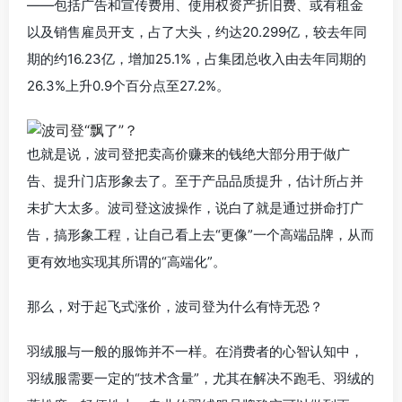
——包括广告和宣传费用、使用权资产折旧费、或有租金
以及销售雇员开支，占了大头，约达20.299亿，较去年同
期的约16.23亿，增加25.1%，占集团总收入由去年同期的
26.3%上升0.9个百分点至27.2%。
也就是说，波司登把卖高价赚来的钱绝大部分用于做广
告、提升门店形象去了。至于产品品质提升，估计所占并
未扩大太多。波司登这波操作，说白了就是通过拼命打广
告，搞形象工程，让自己看上去“更像”一个高端品牌，从而
更有效地实现其所谓的“高端化”。
那么，对于起飞式涨价，波司登为什么有恃无恐？
羽绒服与一般的服饰并不一样。在消费者的心智认知中，
羽绒服需要一定的“技术含量”，尤其在解决不跑毛、羽绒的