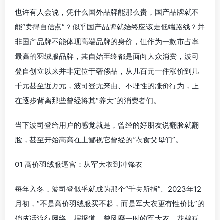
也许有人会说，凭什么国外品牌能那么贵，国产品牌就不
能“卖得自信点”？似乎国产品牌就始终应该走低端路线？并
非国产品牌不能体现高端品牌的身价，但作为一款市占率
最高的羽绒服品牌，其自始至终都是面向大众消费，波司
登自创立以来并非定位于奢侈品，从几百元一件涨价到几
千元甚至近万元，波司登无来由、不理性的涨价行为，正
在逐步背离那些曾经将其“养大”的消费者们。
当下波司登给用户的感觉就是，曾经的好朋友说翻脸就翻
脸，甚至开始高高在上鄙视它曾经的“衣食父母们”。
01 高价羽绒服逼宫：从军大衣到冲锋衣
每年入冬，波司登似乎就成为那个“千夫所指”。2023年12
月初，“不是高价羽绒服买不起，而是军大衣更有性价比”的
俏皮话流行网络。据报道，曾风靡一时的军大衣、花棉袄