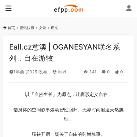
首页
•
资讯快报
•
女装
•
正文
Eall.cz意澳 | OGANESYAN联名系
列，自在游牧
1年前 (2025)发布
kazi
341
0
0
​以「自然生长」为原点，让廓形定义自在，
借身体的空间叙事焕动智性回归。无界时尚邂逅天然肌
理，
联袂开启一场关于自由的时尚叙事。