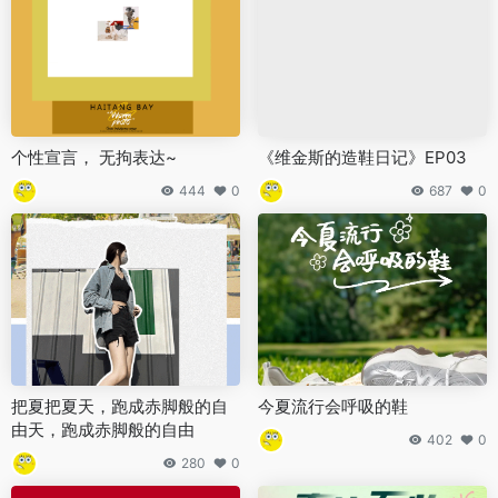
个性宣言， 无拘表达~
《维金斯的造鞋日记》EP03
444
0
687
0
把夏把夏天，跑成赤脚般的自
今夏流行会呼吸的鞋
由天，跑成赤脚般的自由
402
0
280
0