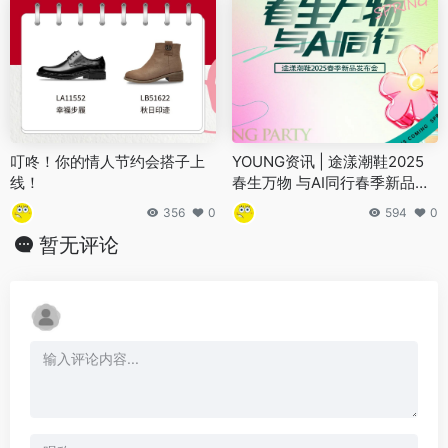
叮咚！你的情人节约会搭子上
YOUNG资讯 | 途漾潮鞋2025
线！
春生万物 与AI同行春季新品发
布会圆满结束 2025与途漾一起
356
0
594
0
共启潮鞋新篇章~
暂无评论