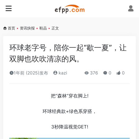
首页
•
资讯快报
•
鞋品
•
正文
环球老字号，陪你一起“歇一夏”，让
双脚也吹吹清凉的风。
1年前 (2025)发布
kazi
376
0
0
把“森林”穿在脚上!
环球经典款+绿色系穿搭，
3秒降温视觉GET!