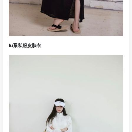
lu系私服皮肤衣