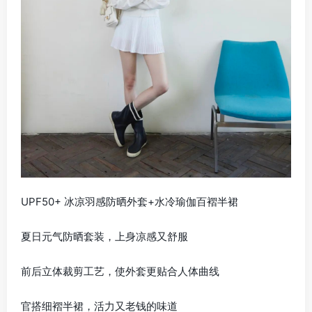
UPF50+ 冰凉羽感防晒外套+水冷瑜伽百褶半裙
夏日元气防晒套装，上身凉感又舒服
前后立体裁剪工艺，使外套更贴合人体曲线
官搭细褶半裙，活力又老钱的味道