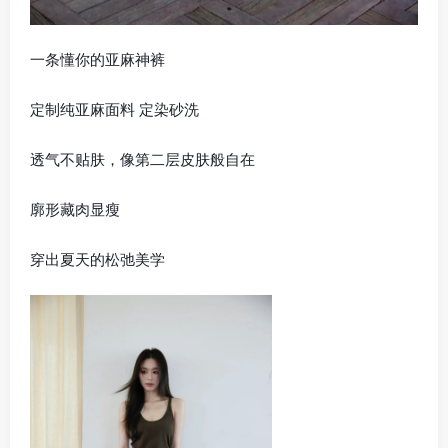
一条懂你的亚麻神裤
定制纯亚麻面料 定染砂洗
透气不贴肤，像第二层皮肤般自在
廓形藏肉显瘦
穿出夏天的松弛美学