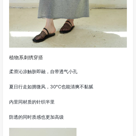
植物系刺绣穿搭
柔滑沁凉触肤即融，自带透气小孔
夏日行走如拥微风，30°C也能清爽不黏腻
内里同材质的针织半里
防透的同时质感也更加高级