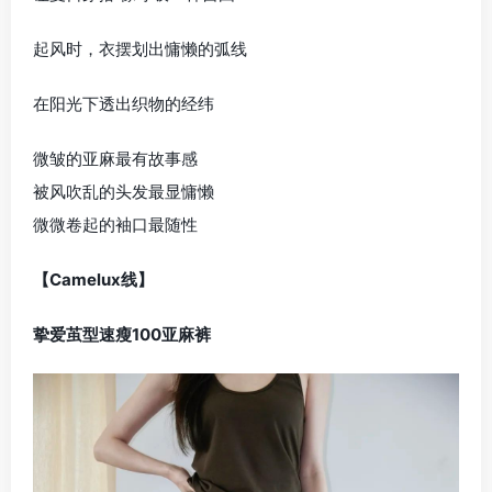
起风时，衣摆划出慵懒的弧线
在阳光下透出织物的经纬
微皱的亚麻最有故事感
被风吹乱的头发最显慵懒
微微卷起的袖口最随性
【Camelux线】
挚爱茧型速瘦100亚麻裤