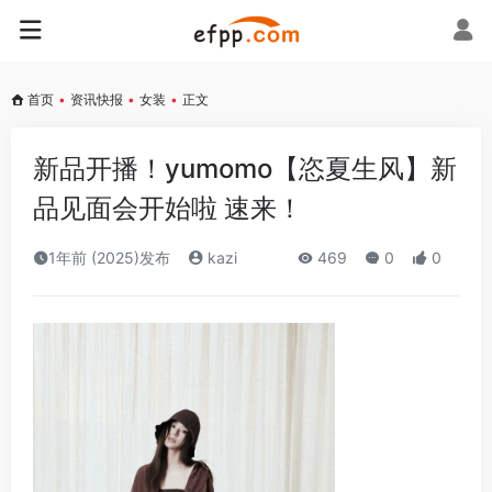
首页
•
资讯快报
•
女装
•
正文
新品开播！yumomo【恣夏生风】新
品见面会开始啦 速来！
1年前 (2025)发布
kazi
469
0
0