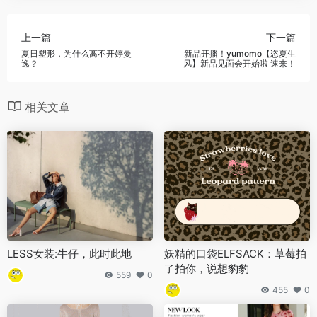
上一篇
下一篇
夏日塑形，为什么离不开婷曼
新品开播！yumomo【恣夏生
逸？
风】新品见面会开始啦 速来！
相关文章
LESS女装:牛仔，此时此地
妖精的口袋ELFSACK：草莓拍
了拍你，说想豹豹
559
0
455
0