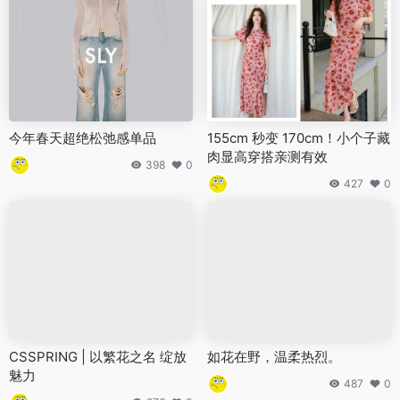
今年春天超绝松弛感单品
155cm 秒变 170cm！小个子藏
肉显高穿搭亲测有效
398
0
427
0
CSSPRING | 以繁花之名 绽放
如花在野，温柔热烈。
魅力
487
0