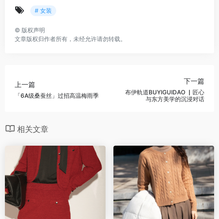
# 女装
©
版权声明
文章版权归作者所有，未经允许请勿转载。
下一篇
上一篇
布伊軌道BUYIGUIDAO ▏匠心
「6A级桑蚕丝」过招高温梅雨季
与东方美学的沉浸对话
相关文章