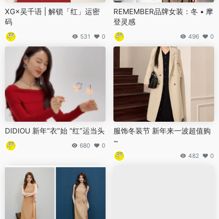
XG×吴千语 | 解锁「红」运密
REMEMBER品牌女装：冬 • 摩
码
登灵感
531
0
496
0
DIDIOU 新年“衣”始 “红”运当头
服饰冬装节 新年来一波超值购
~
680
0
482
0