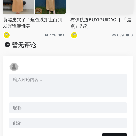
黄黑皮哭了！这色系穿上白到
布伊軌道BUYIGUIDAO ▏「焦
发光谁穿谁美
点」系列
428
0
689
0
暂无评论