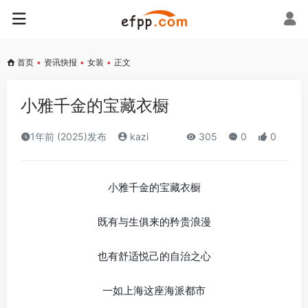
首页
•
资讯快报
•
女装
•
正文
小雅千金的宝藏衣橱
1年前 (2025)发布
kazi
305
0
0
小雅千金的宝藏衣橱
既有与生俱来的矜贵浪漫
也有舒适悦己的自治之心
一如上海这座海派都市