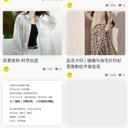
280
0
辞夏致秋 时序自渡
蓝语大码 | 慵懒马海毛针织衫
显瘦豹纹半裙套装
281
0
344
0