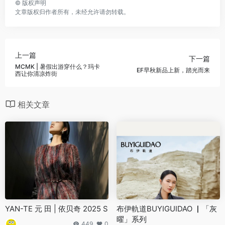
©
版权声明
文章版权归作者所有，未经允许请勿转载。
上一篇
下一篇
MCMK | 暑假出游穿什么？玛卡
EF早秋新品上新，踏光而来
西让你清凉炸街
相关文章
YAN-TE 元 田 | 依贝奇 2025 S
布伊軌道BUYIGUIDAO ▏「灰
曜」系列
449
0