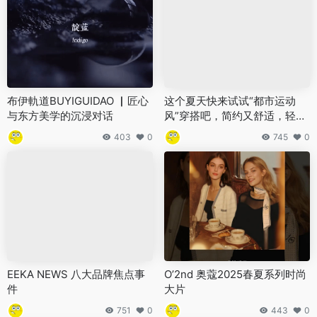
布伊軌道BUYIGUIDAO ▏匠心
这个夏天快来试试“都市运动
与东方美学的沉浸对话
风”穿搭吧，简约又舒适，轻松
get满满活力！
403
0
745
0
EEKA NEWS 八大品牌焦点事
O’2nd 奥蔻2025春夏系列时尚
件
大片
751
0
443
0