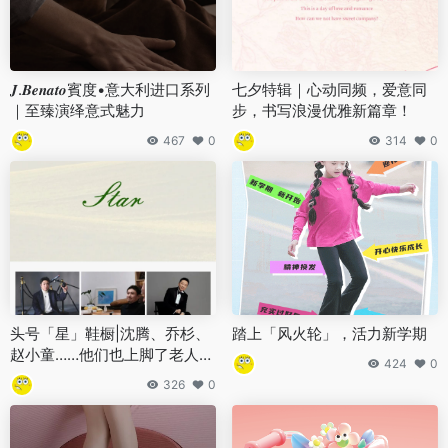
𝑱.𝑩𝒆𝒏𝒂𝒕𝒐賓度•意大利进口系列
七夕特辑｜心动同频，爱意同
｜至臻演绎意式魅力
步，书写浪漫优雅新篇章！
467
0
314
0
头号「星」鞋橱|沈腾、乔杉、
踏上「风火轮」，活力新学期
赵小童……他们也上脚了老人
424
0
头！
326
0