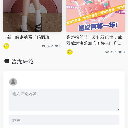
上新 | 解密糖系「玛丽珍」
高蒂粉丝节｜豪礼双倍拿，成
双成对快乐加倍！快来门店参
372
0
与吧！
325
0
暂无评论