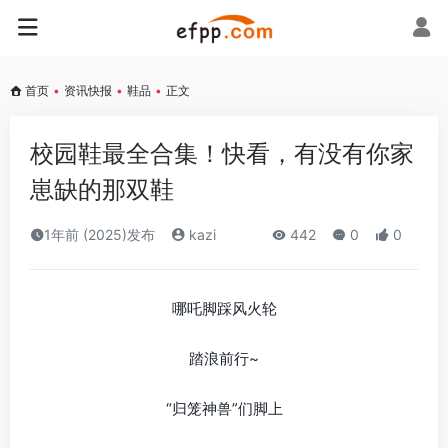
首页
•
资讯快报
•
鞋品
•
正文
校园鞋最全合集！快看，有没有你家
崽缺的那双鞋
1年前 (2025)发布
kazi
442
0
0
哪吒脚踩风火轮
踏浪前行~
“归笼神兽”们脚上