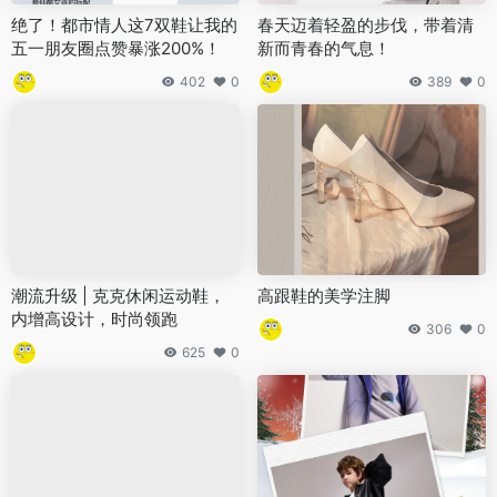
绝了！都市情人这7双鞋让我的
春天迈着轻盈的步伐，带着清
五一朋友圈点赞暴涨200%！
新而青春的气息！
402
0
389
0
潮流升级 | 克克休闲运动鞋，
高跟鞋的美学注脚
内增高设计，时尚领跑
306
0
625
0