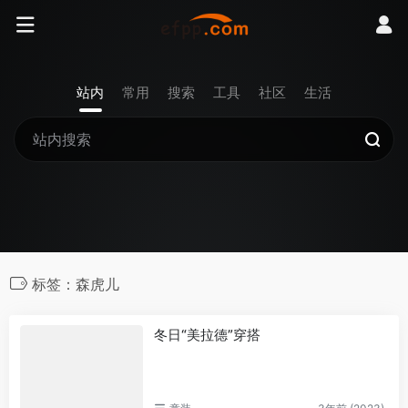
站内
常用
搜索
工具
社区
生活
标签：森虎儿
冬日“美拉德”穿搭