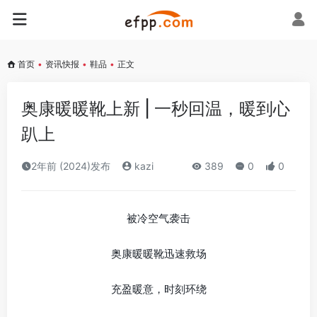
首页
•
资讯快报
•
鞋品
•
正文
奥康暖暖靴上新 | 一秒回温，暖到心
趴上
2年前 (2024)发布
kazi
389
0
0
被冷空气袭击
奥康暖暖靴迅速救场
充盈暖意，时刻环绕