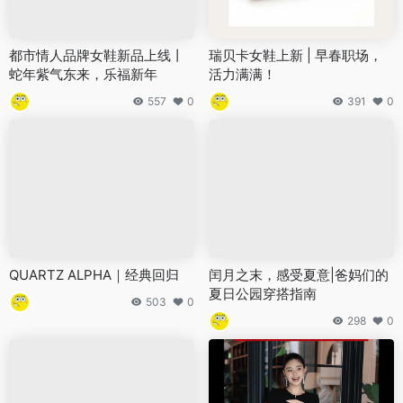
都市情人品牌女鞋新品上线丨
瑞贝卡女鞋上新 | 早春职场，
蛇年紫气东来，乐福新年
活力满满！
557
0
391
0
QUARTZ ALPHA｜经典回归
闰月之末，感受夏意|爸妈们的
夏日公园穿搭指南
503
0
298
0