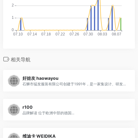
相关导航
好娃友 haowayou
石狮市猛发服装有限公司创建于1991年，是一家集设计、研发、生产、销售为一体的童装企业．公司座落于中国服装名城－－福建省石狮市．这里聚集了许多国内外优秀服装企业，＂猛发＂服装就是其中的***之一．经过＂猛发＂人20多年的艰苦奋斗和辛勤打拼，现已发展成为拥有数百名员工的中型企业，并建成一幢标准化生产厂房和宽敞明亮的办公大楼．
r100
品牌解读 位于欧洲中部的德国...
维迪卡 WEIDIKA