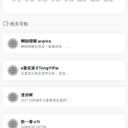
相关导航
啊啦哩啷 ararira
啊啦哩啷总部是一家集研发、...
e童依派 ETongYiPai
在童装分类及需求分析，是按...
迷你树
为3-15岁城市儿童量身定做的“...
欧一泰 o1t
品牌年份:1977年