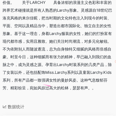
价值。 关于LARCHY 具备浓郁的浪漫主义色彩和丰富的
跨界艺术碰撞就是所有人熟悉的Larchy形象。灵感源自18世纪巴
洛克风格的来尔佳昵，把当时期的文化特色注入到现今的时装、
平面、空间以及精品当中，塑造出都市国际化、独立自主的女性
形象。基于这一理念，身着Larchy服装的女性，她们的打扮富有
现代都市感，实用且雅致。她们关注时尚潮流，对多元化敏锐。
不为依附别人而随波逐流，总为自身独特又细腻的风格而倍感自
豪。时至今日，这种细腻而有张力的精神，早已融入到我们的血
脉之中，成为灵感之源。孕育出Larchy时装系列的几类产品，除
了女装以外，还包括配饰Miss.Larchy系列以及童装Larchy.Kids
系列，所有产品都一致强调女性的曼妙风姿。这种气息馥郁芬
芳、精彩纷呈，宛如风掠过高大的松林，瑟瑟有声。。
数据统计