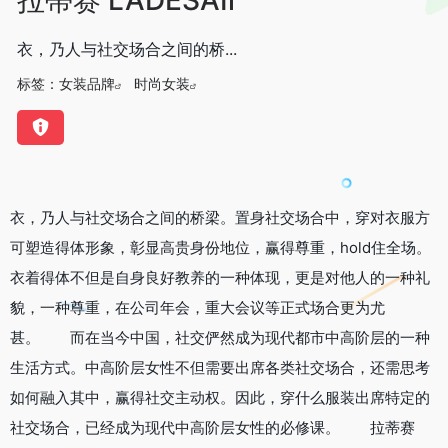
衣，乃人与社交场合之间的桥...
标签：
女装品牌
时尚女装
衣，乃人与社交场合之间的桥梁。置身社交场合中，穿对衣服方
可塑造得体形象，彰显高贵身份地位，赢得尊重，hold住全场。
衣着得体不但是自身良好教养的一种体现，更是对他人的一种礼
貌，一种尊重，在公司年会，重大会议等正式场合更为尤
甚。 而在当今中国，社交俨然成为现代都市中高阶层的一种
生活方式。中高阶层女性不但需要出席各类社交场合，还需思考
如何融入其中，赢得社交主动权。因此，穿什么服装出席特定的
社交场合，已经成为现代中高阶层女性的必修课。 拉蒂赛