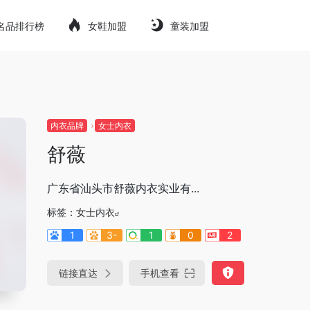
名品排行榜
女鞋加盟
童装加盟
内衣品牌
女士内衣
舒薇
广东省汕头市舒薇内衣实业有...
标签：
女士内衣
1
3-
1
0
2
链接直达
手机查看