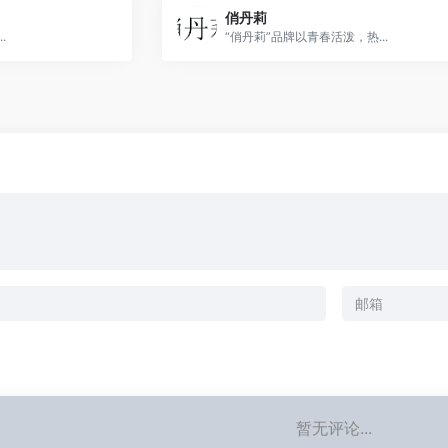
俏丹莉
.
“俏丹莉”品牌以青春活泼，热...
暂无评论...