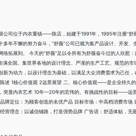
公司位于内衣重镇——陈店，始建于1991年，1995年注册“舒
十多年不懈的努力奋斗，“舒薇”公司已成为集产品设计、开发、
网络拓展到。 今天的“舒薇”足以令所有为舒薇奋斗过的人欣慰
络布满全国。集世界各地的设计理念、严谨的生产工艺、规范的市
创新为动力，以设计理念为基础，以满足大众消费需求为己任，在
陈述 1核心价值观 2远景展望 二、核心价值观——是企业持久的
突显内衣艺术 10年—20年的宏伟的、有挑战性的目标——远景
 品牌定位：为顾客创造的名优产品 目标市场：中高档消费市场
 经营理念：以诚信铺路，打造强势品牌 广告语：舒适体贴，无薇