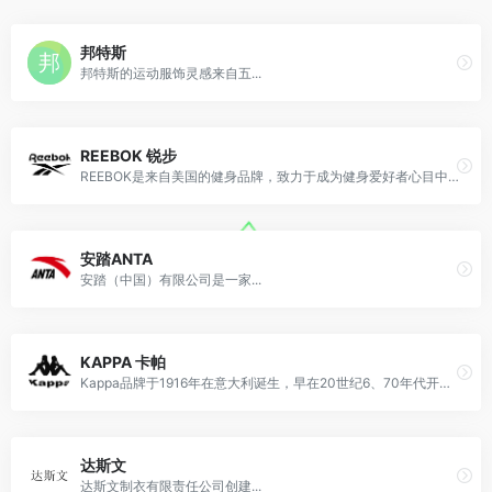
邦特斯
邦特斯的运动服饰灵感来自五...
REEBOK 锐步
REEBOK是来自美国的健身品牌，致力于成为健身爱好者心目中的一流健身品牌。 [1] 公司总部位于马萨诸塞州坎顿市，在全球范围内以Reebok、Rockport、CCM、JOFA、KOHO和Greg Norman等品牌设计、销售和分销运动鞋、健身鞋、休闲鞋、运动服装和设备，并以Polo Ralph Lauren品牌设计、销售和分销鞋类产品。
安踏ANTA
安踏（中国）有限公司是一家...
KAPPA 卡帕
Kappa品牌于1916年在意大利诞生，早在20世纪6、70年代开始便在欧洲崭露头角，随后逐步发展为欧洲最具盛名的运动及休闲服装品牌。而Kappa品牌所代表的运动、青春及热情的生活方式，也早已随着品牌极具识别度的品牌标识——两名背靠背而坐的男女为全世界所熟知。
达斯文
达斯文制衣有限责任公司创建...