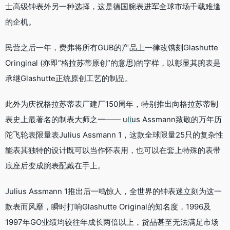
士高级钟表外另一种选择，这是德国腕表进军全球市场千载难逢
的企机。
民营之后一年，费弗将所有GUB的产品上一律改镌刻Glashutte
Oringinal (亦即“格拉苏蒂原创”的意思)的字样，以彰显其腕表是
承继Glashutte正统原创工艺的制品。
此外为庆祝格拉苏蒂表厂建厂150周年，特别推出向格拉苏蒂制
表史上最著名的制表大师之一—— ulius Assmann致敬的万年历
陀飞轮表限量表Julius Assmann 1，这款全球限量25只的复杂性
能表其独特的设计既可以当作怀表用，也可以在套上特殊的表带
底座后变成腕表配戴在手上。
Julius Assmann 1推出后一鸣惊人，全世界的钟表迷立刻为这一
款表而风靡，瞬时打响Glashutte Original的知名度，1996及
1997年GO业绩均较往年成长两倍以上，货品甚至无法满足市场