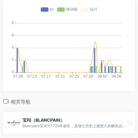
相关导航
宝珀（BLANCPAIN）
Blancpain宝珀于1735年诞生，是瑞士历史上最悠久的腕表品牌，也是世界上第一个注册的腕表品牌。Blancpain宝珀是最顶级的复杂机械表之一，也是世界上极少数可以全部自主设计、研发、制造、组装到销售（从A到Z）的品牌。