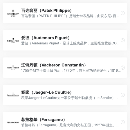
百达翡丽（Patek Philippe）
百达翡丽（PATEK PHILIPPE）是瑞士钟表品牌，由安东尼•百达（Antoine Norbert de Patek）和让•阿德里安•翡丽（Jean Adrien Philippe）于1851年正式定名。
爱彼（Audemars Piguet）
爱彼（Audemars Piguet）是瑞士腕表品牌，主要经营爱彼CODE 11.59系列、皇家橡树概念系列、皇家橡树离岸型、皇家橡树系列、千禧系列等系列腕表产品。
江诗丹顿（Vacheron Constantin）
1755年创立于瑞士日内瓦；1770年，首只多功能表诞生；1819年，Vacheron et Constantin品牌成立；据2021年9月江诗丹顿官网显示，江诗丹顿的品牌范围包括：Patrimony传承系列、Traditionnelle传袭系列、Fiftysix伍陆之型系列、Overseas纵横四海系列、Égérie伊灵女神系列、Historiques历史名作系列、Métiers d'Art艺术大师系列、Heures Créatives创意时光系列、Malte马耳他系列、Harmony和韵系列。
积家（Jaeger-Le Coultre）
积家Jaeger-LeCoultre为一家位于瑞士勒桑捷（Le Sentier）的高级钟表制造商。自1833年成立于瑞士汝拉山谷（Vallée de Joux）以来，便成为制表历史上举足轻重的钟表品牌。
菲拉格慕（Ferragamo）
菲拉格慕（Ferragamo）是意大利的女鞋王国，1927年诞生。创造力、激情和韧性是Ferragamo家族恒久不变的价值观，并代代相传。因为Salvatore Ferragamo异常关注质量和细节，他赢得了"明星御用皮鞋匠"的称号。而今，Salvatore Ferragamo是皮鞋、皮革制品、配件、服装和香氛的世界顶级的设计者之一。风格华贵典雅，实用性和款式并重，以传统手工设计和款式新颖誉满全球。