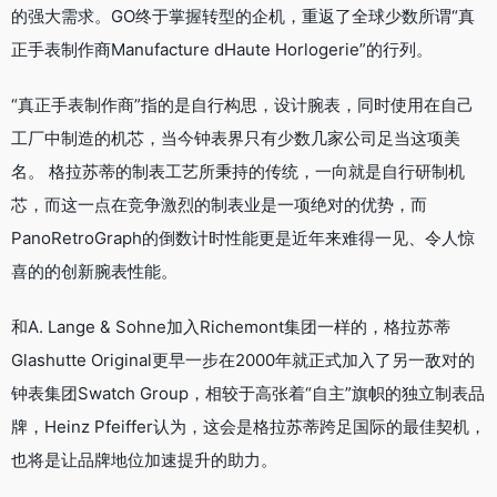
的强大需求。GO终于掌握转型的企机，重返了全球少数所谓“真
正手表制作商Manufacture dHaute Horlogerie”的行列。
“真正手表制作商”指的是自行构思，设计腕表，同时使用在自己
工厂中制造的机芯，当今钟表界只有少数几家公司足当这项美
名。 格拉苏蒂的制表工艺所秉持的传统，一向就是自行研制机
芯，而这一点在竞争激烈的制表业是一项绝对的优势，而
PanoRetroGraph的倒数计时性能更是近年来难得一见、令人惊
喜的的创新腕表性能。
和A. Lange & Sohne加入Richemont集团一样的，格拉苏蒂
Glashutte Original更早一步在2000年就正式加入了另一敌对的
钟表集团Swatch Group，相较于高张着“自主”旗帜的独立制表品
牌，Heinz Pfeiffer认为，这会是格拉苏蒂跨足国际的最佳契机，
也将是让品牌地位加速提升的助力。