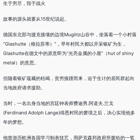
生于穷尽，毁于战火
故事的源头就要从15世纪说起。
德国东北部与捷克接壤的边境Muglitz山谷中，坐落着一个小村落
“Glashutte（格拉苏蒂）”，早年村民大都以开采银矿为生，
Glashutte在德文中的原意即为“光亮金属的小屋”（hut of shiny
metal）的意思。
但随着银矿蕴藏的枯竭，贫穷接踵而来，迫于生计的居民群起向
当地政府请求援助。
当时，一名出身当地的宫廷钟表师费迪男.阿道夫.兰戈
(Ferdinand Adolph Lange)得悉村民的窘境之后，决心实现他多
年的梦想。
他曾游历欧洲各国学习制表技艺，用萨克森邦政府所拨给的一笔