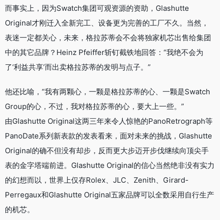
而事实上，因为Swatch集团可观资源的资助，Glashutte
Original才刚迁入全新完工、设备更为完善的工厂不久。当然，
表迷一定都关心，未来，格拉苏蒂会不会将独家机芯出售给集团
中的其它品牌？Heinz Pfeiffer斩钉截铁地回答：“我绝不会为
了‘利益共享’而出卖格拉苏蒂的发明与点子。”
他还比喻，“我有两颗心，一颗是格拉苏蒂的心、一颗是Swatch
Group的心，不过，我对格拉苏蒂的心，要大上一些。”
由Glashutte Original这两三年来令人惊艳的PanoRetrograph等
PanoDate系列新表款的发表看来，面对未来的挑战，Glashutte
Original的确不但没有却步，反而更大步迈开步伐继续向顶尖手
表的金字塔端前进。Glashutte Original的信心当然绝非没有实力
的幻想而以，世界上仅存Rolex、JLC、Zenith、Girard-
Perregaux和Glashutte Original五家品牌可以全数采用自行生产
的机芯。