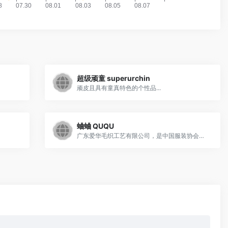
超级顽童 superurchin
顽皮且具有童真特色的个性品...
蛐蛐 QUQU
广东爱华毛织工艺有限公司，是中国服装协会常务理事单位、中华全国工商联合会纺织服装商会常务理事单位、广东省服装服饰协会副会长单位，汕头市纺织服装行业商会会长单位，汕头市工商联副主席单位。