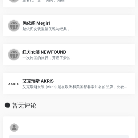
魅依阁 Megirl
魅依阁女装重塑优雅与经典，...
纽方女装 NEWFOUND
一次跨国的旅行，开启了梦的...
艾克瑞斯 AKRIS
艾克瑞斯女装 (Akris) 是在欧洲和美国都非常知名的品牌，比较适合职场女性的穿着。艾克瑞斯女装 (Akris) 于1922年诞生于瑞士St. Gallen一个家族企业，是拥有80年制衣经验的女装品牌，创始人是Alice Kriemler-Schoch女士。艾克瑞斯女装 (Akris) 是现代女性代表品牌，是崇尚高雅、简约、创造性的品牌。其简单的裁减和妩媚的设计得到了众多女星的追捧。
暂无评论