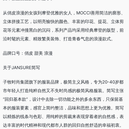
从俏皮浪漫的女孩到摩登优雅的女人，MOCCI善用简洁的廓形、
立体拼接工艺，以明亮愉快的颜色、丰富的印花、提花、立体剪
花等元素冲撞黑白的沉闷，系列产品均采用经典摩登的版型，前
沿时髦的元素、精致繁美装饰、打造青春气息的浪漫款式。
品牌口号：俏皮 甜美 浪漫
关于JANSURE简写
子牧时尚集团旗下的服装品牌，极简主义风格，专为20-40岁都
市年轻人打造纯粹自然又不失时尚感的极简风格服装。简写主张
“回归基本款”，设计中去除一切功能之外的多余东西，只保留基
本的服装要素，感官上简约整洁，品味和思想上更为优雅。简写
以精炼的线条与色彩、用纯粹的剪裁来表现穿着者的自然感，表
达丰富的时代精神和现代都市人群的回归自然舒适的幸福初衷。