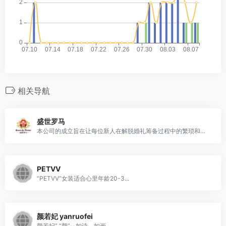
相关导航
盛世罗马
本公司的成立旨在让每位新人在解脱婚礼筹备过程中的繁琐和劳累，真正用心去感受作为新郎新娘的那份喜庆、温馨和烂漫的同时;用我们的专业为每位新人策划提供一个终身难忘的、使现场所有的长辈、来宾和朋友共同迎接、共同感受、共同分享、共同见证那份弥足珍贵的爱情、亲情、友情至永久的婚礼，人生之路漫漫，两位新人经过见证和祝福的爱情将会历久弥新，越走越坚定、越坚强、越珍贵!把***、***、***个性的婚礼咨讯带给所有的新人，诚信为新人服务，时刻站在新人的角度为新人着想，并尽我们的全力为他们实现心中的梦想!以优质的服务塑造我们的品牌。
PETVV
“PETVV”女装适合心里年龄20-3...
颜若妃 yanruofei
颜若妃” “颜”--如诗、如画...