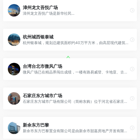
漳州龙文吾悦广场
漳州龙文吾悦广场是新华社民...
杭州城西银泰城
杭州银泰城，规划总建筑面积约40万平方米，由高层现代建筑以及低层商业建筑、广场、空中休闲公园等建筑形态组成，是中国银泰旗下继北京银泰中心之后最重要的城市综合体项目之一。
台湾台北市微风广场
微风广场已在精品界闯出成绩，一楼有路易威登、卡地亚、古驰、乔治贾森、宝格丽、PRADA、肖邦等20多个国际名品。位在忠孝敦化商圈的微风忠孝馆，三年多前开幕，目前每年业绩约6亿元。
石家庄东方城市广场
石家庄东方城市广场有限公司（简称东购）位于河北省石家庄商业黄金地段，营业面积约 4. 5 万平方米 ，资产总额近 6 亿人民币，是河北省规模最大的（单体店）商业企业之一，是一家集购物、餐饮、娱乐、休闲为一体的大型综合性购物中心。
新余东方巴黎
新余市东方巴黎置业有限公司是由新余市韶嘉房地产开发有限公司和新余市名居房地产开发有限公司两家股东共同发起成立，公司于2003年12月5日经市工商行政管理局注册登记，注册资本816万元。