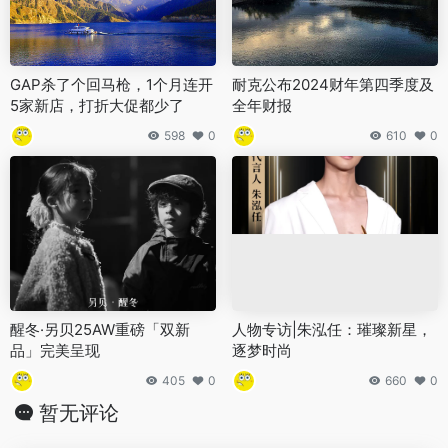
GAP杀了个回马枪，1个月连开
耐克公布2024财年第四季度及
5家新店，打折大促都少了
全年财报
598
0
610
0
醒冬·另贝25AW重磅「双新
人物专访|朱泓任：璀璨新星，
品」完美呈现
逐梦时尚
405
0
660
0
暂无评论