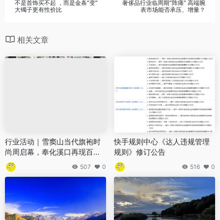
不是首饰买不起 ，而是金条“变”
奢侈品行业临周期“阵痛” 高端腕
大镯子更有性价比
表市场能否承压、增量？
相关文章
行业活动｜雪窦山当代旗袍时
快手规则中心《达人违规管理
尚周启幕，奉化溪口再现百年
规则》修订公告
红帮风华
507
0
516
0