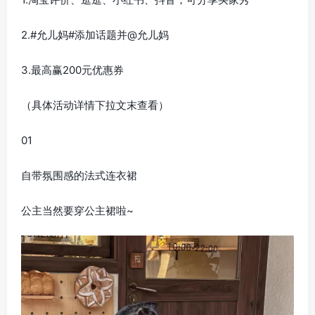
2.#允儿妈#添加话题并@允儿妈
3.最高赢200元优惠券
（具体活动详情下拉文末查看）
01
自带氛围感的法式连衣裙
公主当然要穿公主裙啦~