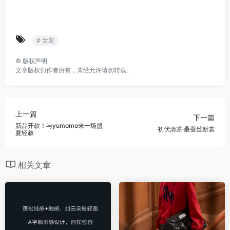
# 女装
©
版权声明
文章版权归作者所有，未经允许请勿转载。
上一篇
下一篇
新品开款！与yumomo来一场盛
初伏清凉·桑蚕丝新裳
夏轻叙
相关文章