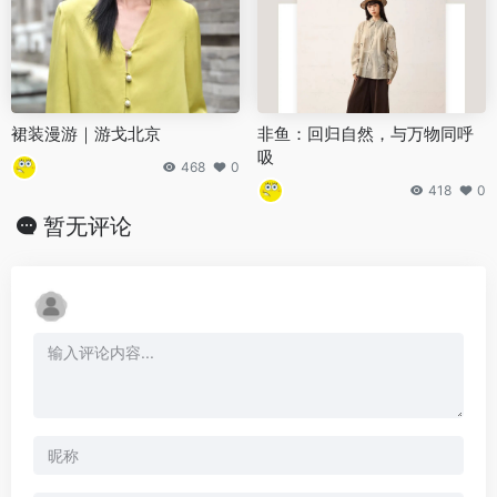
裙装漫游｜游戈北京
非鱼：回归自然，与万物同呼
吸
468
0
418
0
暂无评论