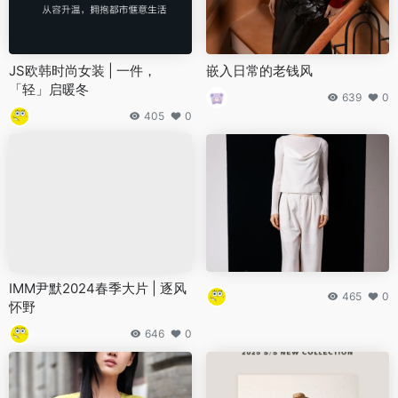
JS欧韩时尚女装 | 一件，
嵌入日常的老钱风
「轻」启暖冬
639
0
405
0
IMM尹默2024春季大片 | 逐风
465
0
怀野
646
0