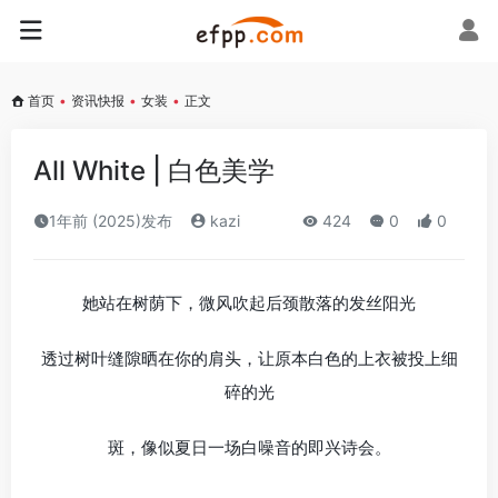
首页
•
资讯快报
•
女装
•
正文
All White | 白色美学
1年前 (2025)发布
kazi
424
0
0
她站在树荫下，微风吹起后颈散落的发丝阳光
透过树叶缝隙晒在你的肩头，让原本白色的上衣被投上细
碎的光
斑，像似夏日一场白噪音的即兴诗会。