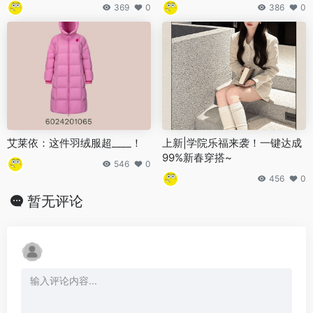
369
0
386
0
艾莱依：这件羽绒服超____！
上新|学院乐福来袭！一键达成
99%新春穿搭~
546
0
456
0
暂无评论