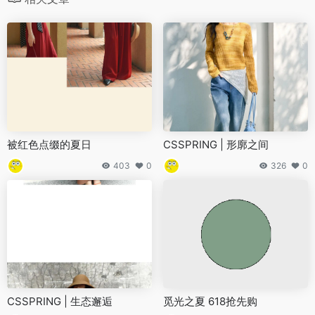
被红色点缀的夏日
CSSPRING | 形廓之间
403
0
326
0
CSSPRING | 生态邂逅
觅光之夏 618抢先购