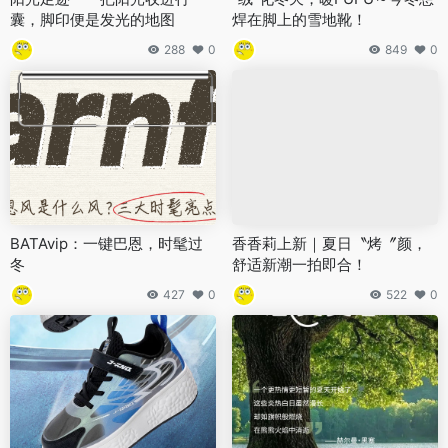
囊，脚印便是发光的地图
焊在脚上的雪地靴！
288
0
849
0
BATAvip：一键巴恩，时髦过
香香莉上新｜夏日〝烤〞颜，
冬
舒适新潮一拍即合！
427
0
522
0