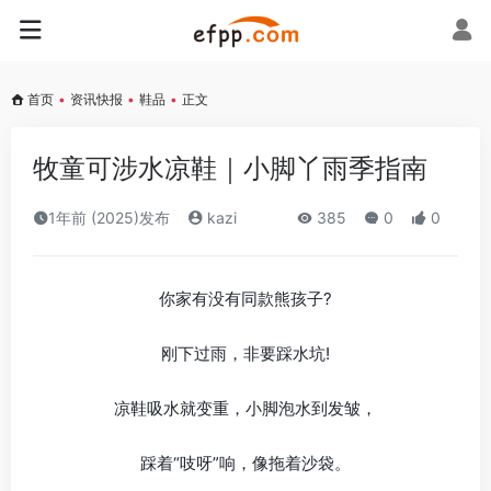
首页
•
资讯快报
•
鞋品
•
正文
牧童可涉水凉鞋｜小脚丫雨季指南
1年前 (2025)发布
kazi
385
0
0
你家有没有同款熊孩子?
刚下过雨，非要踩水坑!
凉鞋吸水就变重，小脚泡水到发皱，
踩着“吱呀”响，像拖着沙袋。