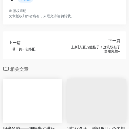
©
版权声明
文章版权归作者所有，未经允许请勿转载。
下一篇
上一篇
上新|入夏万能搭子！这几双鞋子
一带一路 · 包搭配
舒服完胜~
相关文章
阳光足迹——把阳光收进行
“绒”化冬天，暖FUFU～今冬想