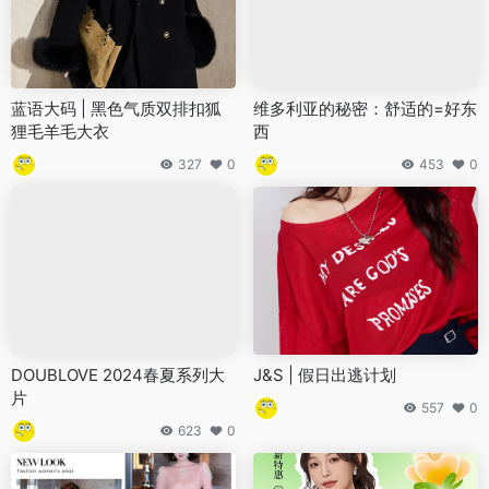
蓝语大码 | 黑色气质双排扣狐
维多利亚的秘密：舒适的=好东
狸毛羊毛大衣
西
327
0
453
0
DOUBLOVE 2024春夏系列大
J&S | 假日出逃计划
片
557
0
623
0