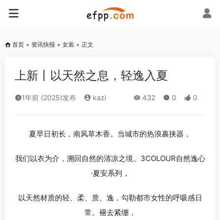
首页
•
资讯快报
•
女装
•
正文
上新丨以天然之息，轻逸入夏
1年前 (2025)发布
kazi
432
0
0
夏早日初长，南风草木香。当城市的热浪裹挟器，
我们以衣为介，溯回自然的清凉之境。3COLOUR自然逸心
·夏安系列，
以天然材质的轻、柔、质、逸，勾勒都市女性的呼吸感日
常。褪去紧绷，