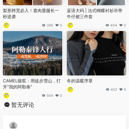
梨形胯宽必入！遮肉显腿长一
蓝语大码 | 法式蝴蝶衬衫吊带
秒逆袭
牛仔裙三件套
390
0
404
0
CAMEL骆驼：用徒步雪山，打
冬的温暖序章
开“我的阿勒泰”
402
0
544
0
暂无评论