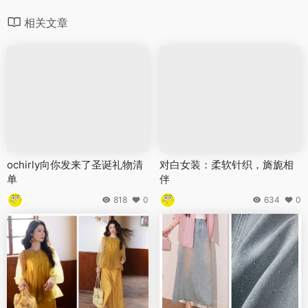
相关文章
ochirly向你发来了圣诞礼物清
对白女装：柔软针织，旖旎相
单
伴
818
0
634
0