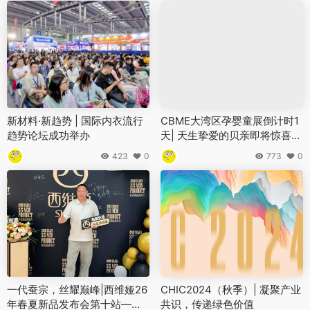
新材料·新趋势 | 国际内衣流行
CBME大湾区孕婴童展倒计时1
趋势论坛成功举办
天| 天生挚爱的贝亲即将惊喜亮
相
423
0
773
0
一代蚕宗，丝耀巅峰|西维娅26
CHIC2024（秋季）| 凝聚产业
年春夏新品发布会第十站——
共识，传递绿色价值