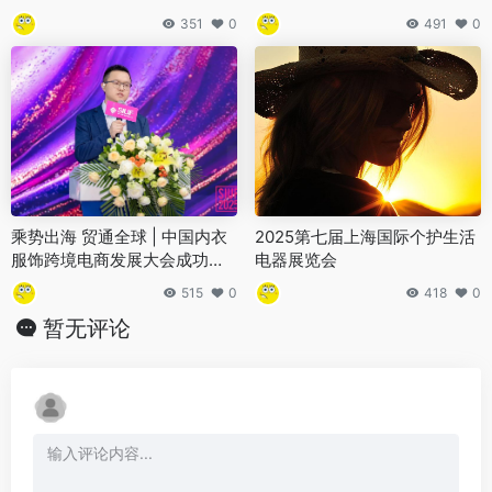
燃动湖北
351
0
491
0
乘势出海 贸通全球 | 中国内衣
2025第七届上海国际个护生活
服饰跨境电商发展大会成功举
电器展览会
办
515
0
418
0
暂无评论