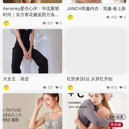
Aereney爱亦心伊：华流重塑
JANCH简趣内衣：简趣·春上新
时尚｜东方青花邂逅西方洛可
462
0
可
501
0
大女主，请进
红韵来|好运 从穿红开始
521
0
610
0