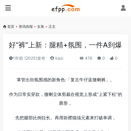
首页
•
资讯快报
•
女装
•
正文
好“裤”上新：腿精+氛围，一件A到爆
1年前 (2025)发布
kazi
476
0
0
掌管出街氛围感的新角色:「复古牛仔蓝微喇裤」。
作为日常实穿款，微喇立体剪裁在视觉上形成”上紧下松”的
廓形，
先把腿部比例拉长。再用前襟猫须元素来打破单调，