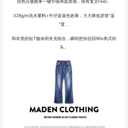
自然压皱效果一键升级布面质感，很有复古Feel。
328g/m洗水重料+牛仔蓝落色效果，大大降低穿搭“蓝
“度，
和衣里的短T恤休闲夹克组合，瞬间把你拉回90s美式街
头。