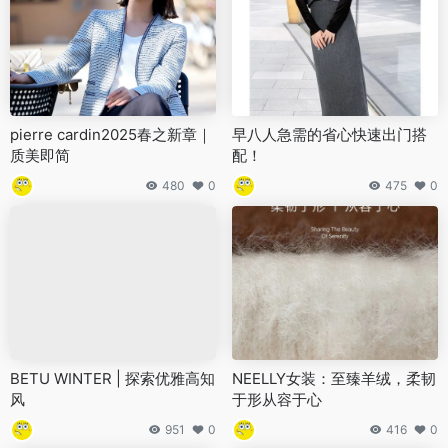
pierre cardin2025春之新章｜
早八人急需的省心快速出门搭
质美即简
配！
480
0
475
0
BETU WINTER | 探索优雅高知
NEELLY女装：至臻羊绒，柔韧
风
于形从容于心
951
0
416
0