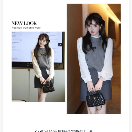
白色衬衫袖与针织假两件拼接，