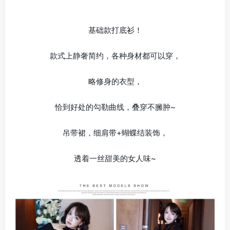
基础款打底衫！
款式上静奢简约，各种身材都可以穿，
略修身的衣型，
恰到好处的勾勒曲线，叠穿不臃肿~
吊带裙，细肩带+蝴蝶结装饰，
透着一丝甜美的女人味~