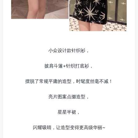
小众设计款针织衫，
披肩斗篷+针织打底衫，
摆脱了常规平庸的造型，时髦度丝毫不减！
亮片图案点缀造型，
星星半裙，
闪耀吸睛，让造型变得更高级华丽~