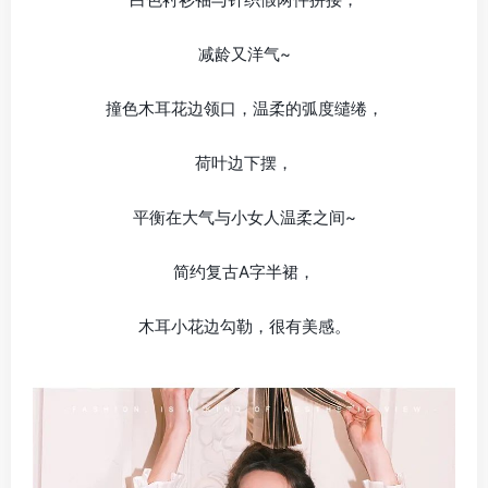
减龄又洋气~
撞色木耳花边领口，温柔的弧度缱绻，
荷叶边下摆，
平衡在大气与小女人温柔之间~
简约复古A字半裙，
木耳小花边勾勒，很有美感。