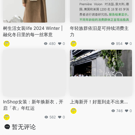
树生活女装life 2024 Winter |
年轻族群依旧是可持续消费主
融化冬日里的每一丝寒意
力
480
0
954
0
InShop女装：新年焕新衣，开
上海新开！好逛到走不出来…
启「衣」年红运
746
0
562
0
暂无评论