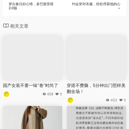
穿出春日好心情，多巴胺穿搭
约会穿对衣服，轻松俘获他的心
2.0版
~
相关文章
国产女装不要一味“卷”时尚了
穿搭不费脑，5分钟出门照样美
翻全场！
658
0
453
0