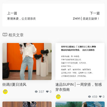
上一篇
下一篇
寒潮来袭，公主请添衣
ZHIYI | 圣诞主旋律！
相关文章
街调//夏日清风
速品SUPIN | 一周穿搭，智感
穿衣指南
337
0
459
0