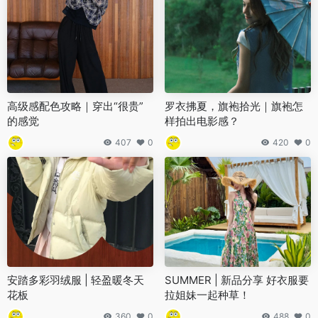
高级感配色攻略｜穿出“很贵”
罗衣拂夏，旗袍拾光｜旗袍怎
的感觉
样拍出电影感？
407
0
420
0
安踏多彩羽绒服 | 轻盈暖冬天
SUMMER | 新品分享 好衣服要
花板
拉姐妹一起种草！
360
0
488
0