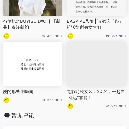
布伊軌道BUYIGUIDAO ▏【新
BAGPIPE风笛 | 请把这「条」
品】春漾新韵
推送给所有女生们
489
0
353
0
爱的那些小瞬间
電影時裝女装：2024，一起向
“红运”靠龍！
377
0
520
0
暂无评论