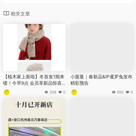
相关文章
【植木家上新啦】冬首发1期来
小茵曼｜春新品&IP暹罗兔发布
喽！今早9点 会员享新品惊喜
精彩预告
价~
358
0
550
0