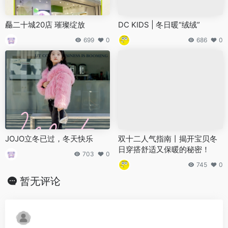
厵二十城20店 璀璨绽放
DC KIDS | 冬日暖“绒绒”
699
0
686
0
JOJO立冬已过，冬天快乐
双十二人气指南丨揭开宝贝冬
日穿搭舒适又保暖的秘密！
703
0
745
0
暂无评论