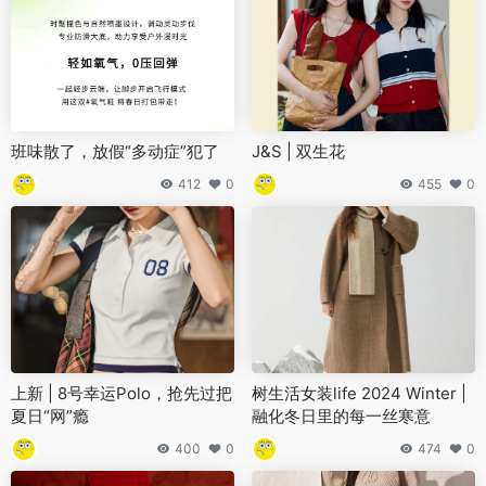
班味散了，放假“多动症”犯了
J&S | 双生花
412
0
455
0
上新 | 8号幸运Polo，抢先过把
树生活女装life 2024 Winter |
夏日“网”瘾
融化冬日里的每一丝寒意
400
0
474
0