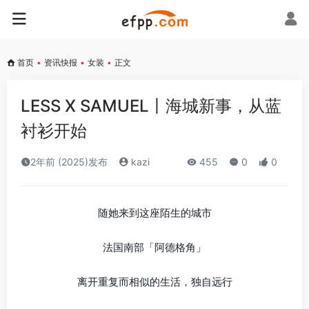
首页
•
资讯快报
•
女装
•
正文
LESS X SAMUEL丨海城新事，从蓝
衬衫开始
2年前 (2025)发布
kazi
455
0
0
随她来到这座陌生的城市
法国南部「阿德格角」
离开重复而相似的生活，独自远行