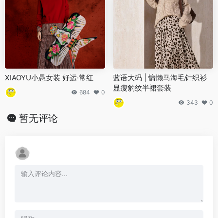
XIAOYU小愚女装 好运·常红
蓝语大码 | 慵懒马海毛针织衫
显瘦豹纹半裙套装
684
0
343
0
暂无评论