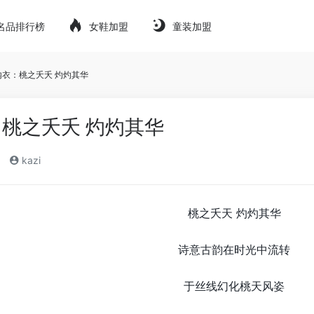
名品排行榜
女鞋加盟
童装加盟
内衣：桃之夭夭 灼灼其华
桃之夭夭 灼灼其华
kazi
桃之夭天 灼灼其华
诗意古韵在时光中流转
于丝线幻化桃天风姿