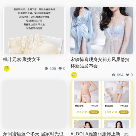
枫叶元素·聚拢女王
宋轶惊喜现身安莉芳风巢舒挺
杯新品发布会
505
0
694
0
亲闺蜜语这个冬天 居家时光也
ALDOLA雅黛丽服饰上新 | 元