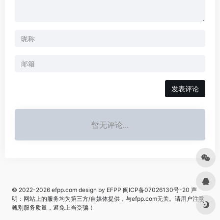
发表评论
暂无评论...
© 2022-2026
efpp.com
design by EFPP
闽ICP备07026130号-20
声
明：网站上的服务均为第三方/自媒体提供，与efpp.com无关。请用户注意
甄别服务质量，避免上当受骗！