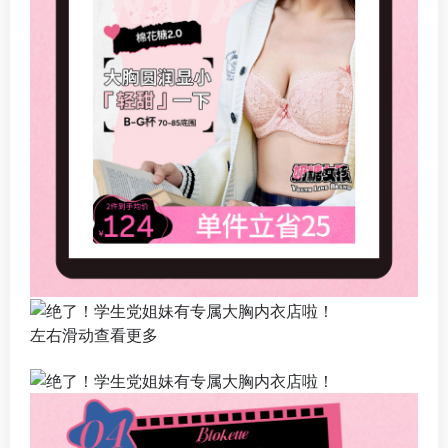
左右滑动查看更多