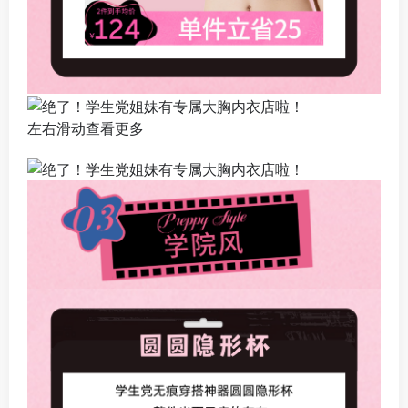
左右滑动查看更多